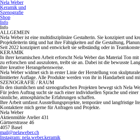
Nela Weber
Keramik und
Szenografie
Shop
Info
Info
ALLGEMEIN
Nela Weber ist eine multidisziplinäre Gestalterin. Sie konzipiert und
Projektleiterin tätig und hat ihre Fähigkeiten auf die Gestaltung, Plan
Seit 2022 konzipiert und entwickelt sie selbständig oder in Teamkonste
KERAMIK
In ihrer keramischen Arbeit erforscht Nela Weber das Material Ton m
zu erforschen und auszuloten, treibt sie an. Dabei ist die bewusste L
ihre kreative Herangehensweise.
Nela Weber widmet sich in erster Linie der Herstellung von skulptural
limitierter Auflage. Alle Produkte werden von ihr in Handarbeit und mit 
SZENOGRAFIE / RAUM
In den räumlichen und szenografischen Projekten bewegt sich Nela Webe
Für jeden Auftrag sucht sie nach einer individuellen Sprache und einer 
sinnliche, atmosphärische Erfahrungen schaffen.
Ihre Arbeit umfasst Ausstellungsprojekte, temporäre und langfristige I
Kontaktiere mich gerne für Anfragen und Projekte.
Nela Weber
Aktienmühle Atelier 431
Gärtnerstrasse 46
4057 Basel
mail@nelaweber.ch
Instagram: nela.weber.keramik