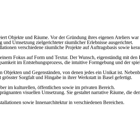
 kreiert Objekte und Räume. Vor der Gründung ihres eigenen Ateliers wa
ung und Umsetzung zielgerichteter räumlicher Erlebnisse ausgerichtet.
llationen verschiedene räumliche Projekte auf Auftragsbasis sowie kera
it einem Fokus auf Form und Textur. Der Wunsch, eigenständig mit de
angsamkeit im Entstehungsprozess, die intuitive Formgebung und der spi
en Objekten und Gegenständen, von denen jedes ein Unikat ist. Nebenbe
grösster Sorgfalt und Hingabe in ihrer Werkstatt in Basel gefertigt.
r im kulturellen, öffentlichen sowie im privaten Bereich.
prägnanten visuellen Umsetzung. Sie gestaltet narrative Räume, die den/
nstallationen sowie Innenarchitektur in verschiedenen Bereichen.